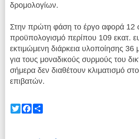
δρομολογίων.
Στην πρώτη φάση το έργο αφορά 12 
προϋπολογισμό περίπου 109 εκατ. ε
εκτιμώμενη διάρκεια υλοποίησης 36 μ
για τους μοναδικούς συρμούς του δι
σήμερα δεν διαθέτουν κλιματισμό στ
επιβατών.
T
F
S
w
a
h
i
c
a
t
e
r
t
b
e
e
o
r
o