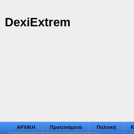
DexiExtrem
ΑΡΧΙΚΗ
Προτεινόμενα
Πολιτική
Κ