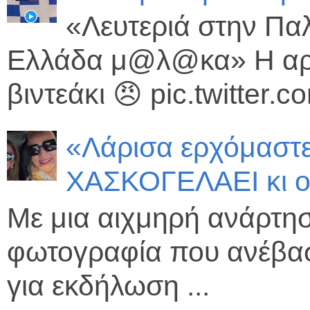
«Λευτεριά στην Πα
Ελλάδα μ@λ@κα» Η αρι
βιντεάκι 😠 pic.twitter
«Λάρισα ερχόμασ
ΧΑΣΚΟΓΕΛΑΕΙ κι ο
Με μια αιχμηρή ανάρτησ
φωτογραφία που ανέβασ
για εκδήλωση ...