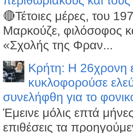
περιθωριακούς και τους
🔴Τέτοιες μέρες, του 1
Μαρκούζε, φιλόσοφος κα
«Σχολής της Φραν...
Κρήτη: Η 26χρονη εί
κυκλοφορούσε ελεύθ
συνελήφθη για το φονι
Έμεινε μόλις επτά μήνε
επιθέσεις τα προηγούμ