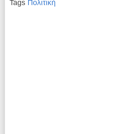
Tags
Πολιτική
k