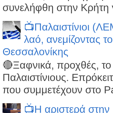
συνελήφθη στην Κρήτη γ
📺Παλαιστίνιοι (Λ
λαό, ανεμίζοντας τ
Θεσσαλονίκης
🔴Ξαφνικά, προχθές, το
Παλαιστίνιους. Επρόκειτ
που συμμετέχουν στο Pa
📺Η αριστερά στη