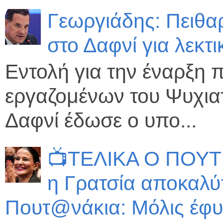
Γεωργιάδης: Πειθα
στο Δαφνί για λεκτ
Εντολή για την έναρξη 
εργαζομένων του Ψυχιατ
Δαφνί έδωσε ο υπο...
📺ΤΕΛΙΚΑ Ο ΠΟΥΤ
η Γρατσία αποκαλύπ
Πουτ@νάκια: Μόλις έφυγ