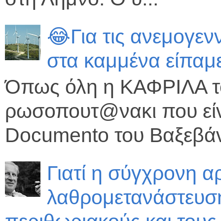
😂Για τις ανεμογεν
στα καμμένα είπαμε
Όπως όλη η ΚΑΦΡΙΛΑ το
ρωσοπουτ@νακι που είν
Documento του Βαξεβάνη,
Γιατί η σύγχρονη α
λαθρομετανάστευση